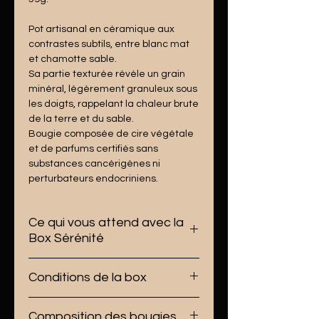
Pot artisanal en céramique aux
contrastes subtils, entre blanc mat
et chamotte sable.
Sa partie texturée révèle un grain
minéral, légèrement granuleux sous
les doigts, rappelant la chaleur brute
de la terre et du sable.
Bougie composée de cire végétale
et de parfums certifiés sans
substances cancérigènes ni
perturbateurs endocriniens.
Ce qui vous attend avec la
Box Sérénité
🕯️
Une box tous les trois mois
Conditions de la box
Chaque trimestre, recevez deux
bougies soigneusement préparées*,
Une box
par trimestre.
selon votre sélection enregistrée
Composition des bougies