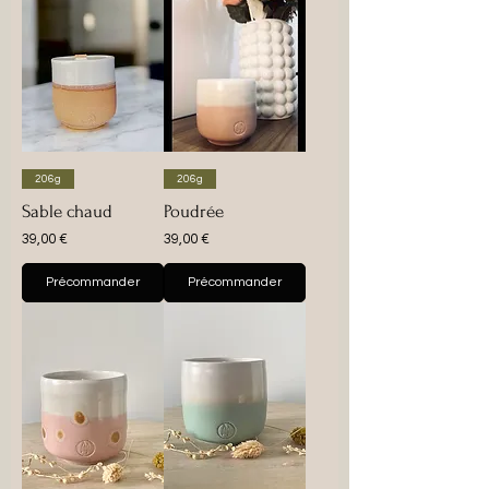
206g
206g
Sable chaud
Poudrée
Prix
Prix
39,00 €
39,00 €
Précommander
Précommander