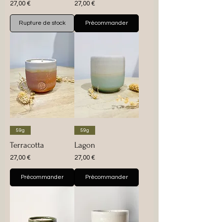
Prix
Prix
27,00 €
27,00 €
Rupture de stock
Précommander
59g
59g
Terracotta
Lagon
Prix
Prix
27,00 €
27,00 €
Précommander
Précommander