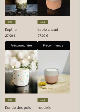
59g
59g
Reptile
Sable chaud
Prix
Prix
27,00 €
27,00 €
Précommander
Précommander
59g
59g
Ronde des pois
Poudrée