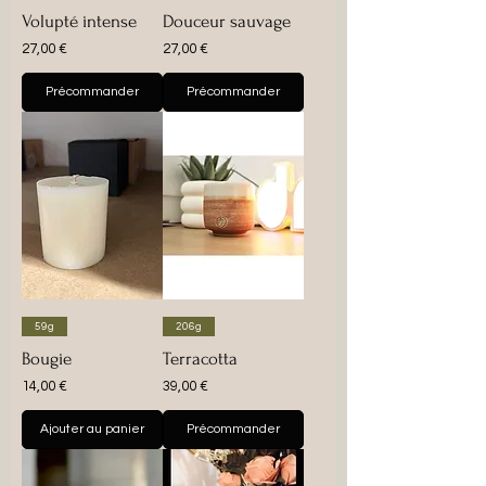
Volupté intense
Douceur sauvage
Prix
Prix
27,00 €
27,00 €
Précommander
Précommander
59g
206g
Bougie
Terracotta
Prix
Prix
14,00 €
39,00 €
Ajouter au panier
Précommander